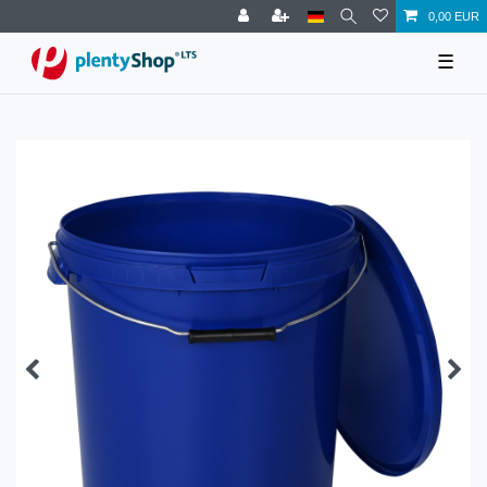
0,00 EUR
☰