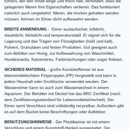
Eimers, der den Inhalt lange Zeit frisch hält, verhindert, dass die
gelagerten Waren ihre Eigenschaften verlieren. Das funktioniert
natürlich auch umgekehrt: Waren, die trocken gehalten werden
müssen, können im Eimer dicht aufbewahrt werden.
BREITE ANWENDUNG
- Eimer auslaufsicher, luftdicht,
staubdicht, blickdicht und temperaturstabil. Er eignet sich für die
Lagerung und das Tragen von Flüssigkeiten (heiß und kalt),
Pulvern, Granulaten und festen Produkten. Gut geeignet auch
zum Abfüllen von Honig, zur Aufbewahrung von Waschmittel,
Hundesnacks, Katzenstreu, Farbmischungen oder sogar Keksen.
SICHERES MATERIAL
- große Kunststoffeimer ist aus
lebensmittelechtem Polypropylen (PP) hergestellt und kann in
jedem Haushalt oder Großküche verwendet werden. Der
Wassereimer kann so auch zum Wasserwechsel in einem
Aquarium. Der Behälter mit Deckel hat das BRC-Zertifikat (nach
dem Zertifizierungsstandard für Lebensmittelsicherheit). Der
Eimer samt Verschluss sind vollständig recycelbar. Außerdem gibt
es auf dem Bucket keine Beschriftungen oder Aufkleber.
BENUTZUNGSHINWEISE
- Der Plastikeimer ist mit einem
Verschluss und einem Kunststoff-Henkel ausgestattet. Der