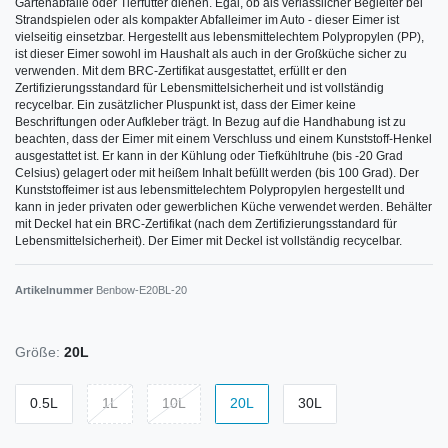
Gartenabfälle oder Tierfutter dienen. Egal, ob als verlässlicher Begleiter bei
Strandspielen oder als kompakter Abfalleimer im Auto - dieser Eimer ist
vielseitig einsetzbar. Hergestellt aus lebensmittelechtem Polypropylen (PP),
ist dieser Eimer sowohl im Haushalt als auch in der Großküche sicher zu
verwenden. Mit dem BRC-Zertifikat ausgestattet, erfüllt er den
Zertifizierungsstandard für Lebensmittelsicherheit und ist vollständig
recycelbar. Ein zusätzlicher Pluspunkt ist, dass der Eimer keine
Beschriftungen oder Aufkleber trägt. In Bezug auf die Handhabung ist zu
beachten, dass der Eimer mit einem Verschluss und einem Kunststoff-Henkel
ausgestattet ist. Er kann in der Kühlung oder Tiefkühltruhe (bis -20 Grad
Celsius) gelagert oder mit heißem Inhalt befüllt werden (bis 100 Grad). Der
Kunststoffeimer ist aus lebensmittelechtem Polypropylen hergestellt und
kann in jeder privaten oder gewerblichen Küche verwendet werden. Behälter
mit Deckel hat ein BRC-Zertifikat (nach dem Zertifizierungsstandard für
Lebensmittelsicherheit). Der Eimer mit Deckel ist vollständig recycelbar.
Artikelnummer
Benbow-E20BL-20
Größe:
20L
0.5L
1L
10L
20L
30L