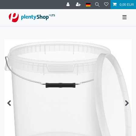
0,00 EUR
☰