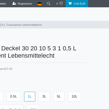
elden
Registrieren
0
0,00 EUR
 0,5 L Transparent Lebensmittelecht
 Deckel 30 20 10 5 3 1 0,5 L
nt Lebensmittelecht
ow-E1T-20
0.5L
1L
3L
5L
10L