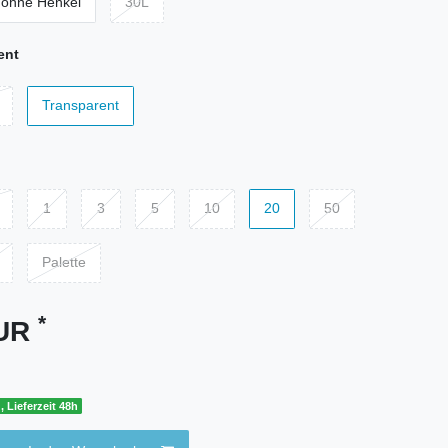
 ohne Henkel
30L
ent
Transparent
1
3
5
10
20
50
Palette
*
EUR
, Lieferzeit 48h