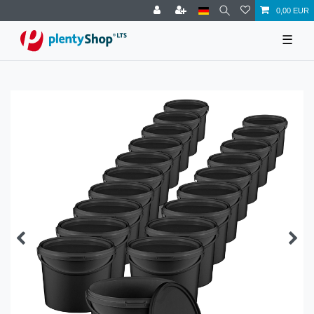
0,00 EUR
☰