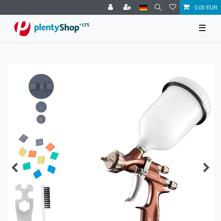
0,00 EUR
☰