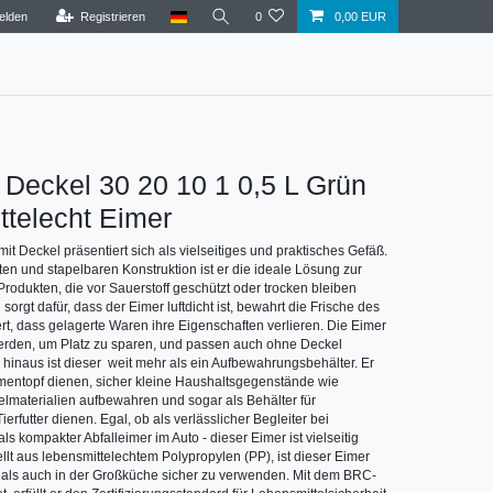
elden
Registrieren
0
0,00 EUR
 Deckel 30 20 10 1 0,5 L Grün
telecht Eimer
t Deckel präsentiert sich als vielseitiges und praktisches Gefäß.
ten und stapelbaren Konstruktion ist er die ideale Lösung zur
odukten, die vor Sauerstoff geschützt oder trocken bleiben
orgt dafür, dass der Eimer luftdicht ist, bewahrt die Frische des
ert, dass gelagerte Waren ihre Eigenschaften verlieren. Die Eimer
erden, um Platz zu sparen, und passen auch ohne Deckel
 hinaus ist dieser weit mehr als ein Aufbewahrungsbehälter. Er
mentopf dienen, sicher kleine Haushaltsgegenstände wie
lmaterialien aufbewahren und sogar als Behälter für
ierfutter dienen. Egal, ob als verlässlicher Begleiter bei
ls kompakter Abfalleimer im Auto - dieser Eimer ist vielseitig
llt aus lebensmittelechtem Polypropylen (PP), ist dieser Eimer
 als auch in der Großküche sicher zu verwenden. Mit dem BRC-