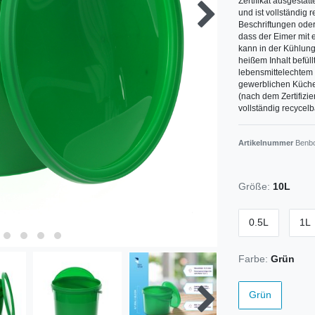
Zertifikat ausgestatt
und ist vollständig 
Beschriftungen oder
dass der Eimer mit 
kann in der Kühlung 
heißem Inhalt befüll
lebensmittelechtem 
gewerblichen Küche 
(nach dem Zertifizie
vollständig recycelb
Artikelnummer
Benb
Größe:
10L
0.5L
1L
Farbe:
Grün
Grün