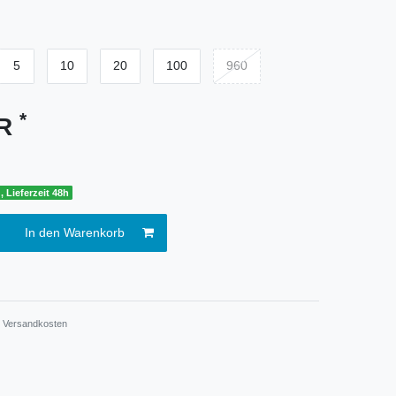
5
10
20
100
960
*
UR
, Lieferzeit 48h
In den Warenkorb
.
Versandkosten