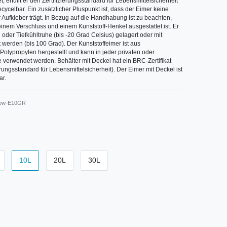
et, erfüllt er den Zertifizierungsstandard für Lebensmittelsicherheit
recycelbar. Ein zusätzlicher Pluspunkt ist, dass der Eimer keine
 Aufkleber trägt. In Bezug auf die Handhabung ist zu beachten,
einem Verschluss und einem Kunststoff-Henkel ausgestattet ist. Er
oder Tiefkühltruhe (bis -20 Grad Celsius) gelagert oder mit
t werden (bis 100 Grad). Der Kunststoffeimer ist aus
Polypropylen hergestellt und kann in jeder privaten oder
verwendet werden. Behälter mit Deckel hat ein BRC-Zertifikat
rungsstandard für Lebensmittelsicherheit). Der Eimer mit Deckel ist
ar.
ow-E10GR
10L
20L
30L