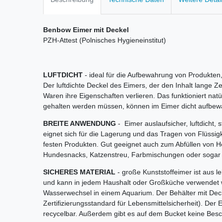
Benbow Eimer mit Deckel
PZH-Attest (Polnisches Hygieneinstitut)
LUFTDICHT
- ideal für die Aufbewahrung von Produkten
Der luftdichte Deckel des Eimers, der den Inhalt lange Zei
Waren ihre Eigenschaften verlieren. Das funktioniert nat
gehalten werden müssen, können im Eimer dicht aufbew
BREITE ANWENDUNG
- Eimer auslaufsicher, luftdicht, s
eignet sich für die Lagerung und das Tragen von Flüssigk
festen Produkten. Gut geeignet auch zum Abfüllen von H
Hundesnacks, Katzenstreu, Farbmischungen oder sogar
SICHERES MATERIAL
- große Kunststoffeimer ist aus l
und kann in jedem Haushalt oder Großküche verwendet
Wasserwechsel in einem Aquarium. Der Behälter mit Deck
Zertifizierungsstandard für Lebensmittelsicherheit). Der 
recycelbar. Außerdem gibt es auf dem Bucket keine Besch