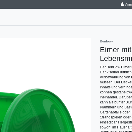
Anm
Benbow
Eimer mit
Lebensmit
Der BenBow Eimer mi
Dank seiner luftdich
Aufbewahrung von Pr
müssen. Der Deckel s
Inhalts und verhind
können gestapelt w
ineinander. Darüber
kann als bunter Blu
Klammern und Baste
Gartenabfälle oder T
Strandspielen oder a
einsetzbar. Hergeste
sowohl im Haushalt