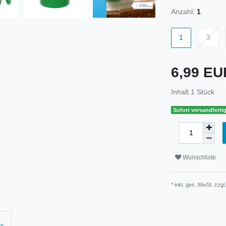
Anzahl:
1
1
3
6,99 E
Inhalt
1
Stück
Sofort versandfertig
Wunschliste
* inkl. ges. MwSt. zzgl
ls