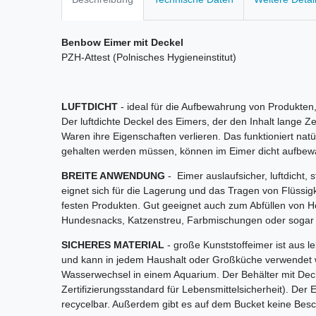
Benbow Eimer mit Deckel
PZH-Attest (Polnisches Hygieneinstitut)
LUFTDICHT
- ideal für die Aufbewahrung von Produkten
Der luftdichte Deckel des Eimers, der den Inhalt lange Zei
Waren ihre Eigenschaften verlieren. Das funktioniert nat
gehalten werden müssen, können im Eimer dicht aufbew
BREITE ANWENDUNG
- Eimer auslaufsicher, luftdicht, s
eignet sich für die Lagerung und das Tragen von Flüssigk
festen Produkten. Gut geeignet auch zum Abfüllen von H
Hundesnacks, Katzenstreu, Farbmischungen oder sogar
SICHERES MATERIAL
- große Kunststoffeimer ist aus l
und kann in jedem Haushalt oder Großküche verwendet
Wasserwechsel in einem Aquarium. Der Behälter mit Deck
Zertifizierungsstandard für Lebensmittelsicherheit). Der 
recycelbar. Außerdem gibt es auf dem Bucket keine Besch