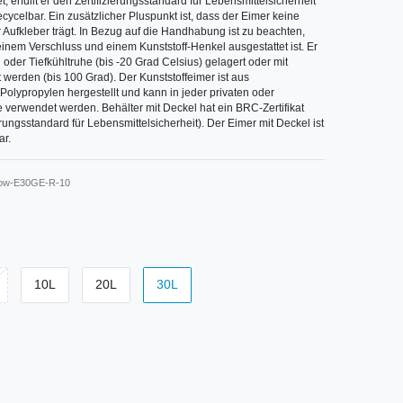
et, erfüllt er den Zertifizierungsstandard für Lebensmittelsicherheit
recycelbar. Ein zusätzlicher Pluspunkt ist, dass der Eimer keine
 Aufkleber trägt. In Bezug auf die Handhabung ist zu beachten,
einem Verschluss und einem Kunststoff-Henkel ausgestattet ist. Er
oder Tiefkühltruhe (bis -20 Grad Celsius) gelagert oder mit
t werden (bis 100 Grad). Der Kunststoffeimer ist aus
Polypropylen hergestellt und kann in jeder privaten oder
verwendet werden. Behälter mit Deckel hat ein BRC-Zertifikat
rungsstandard für Lebensmittelsicherheit). Der Eimer mit Deckel ist
ar.
ow-E30GE-R-10
10L
20L
30L