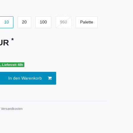
10
20
100
960
Palette
*
EUR
, Lieferzeit 48h
In den Warenkorb
.
Versandkosten