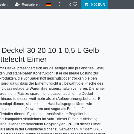
elden
Registrieren
0
0,00 EUR
 Deckel 30 20 10 1 0,5 L Gelb
telecht Eimer
t Deckel präsentiert sich als vielseitiges und praktisches Gefäß.
ten und stapelbaren Konstruktion ist er die ideale Lösung zur
odukten, die vor Sauerstoff geschützt oder trocken bleiben
orgt dafür, dass der Eimer luftdicht ist, bewahrt die Frische des
ert, dass gelagerte Waren ihre Eigenschaften verlieren. Die Eimer
erden, um Platz zu sparen, und passen auch ohne Deckel
 hinaus ist dieser weit mehr als ein Aufbewahrungsbehälter. Er
mentopf dienen, sicher kleine Haushaltsgegenstände wie
lmaterialien aufbewahren und sogar als Behälter für
ierfutter dienen. Egal, ob als verlässlicher Begleiter bei
ls kompakter Abfalleimer im Auto - dieser Eimer ist vielseitig
llt aus lebensmittelechtem Polypropylen (PP), ist dieser Eimer
 als auch in der Großküche sicher zu verwenden. Mit dem BRC-