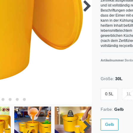
Zertifikat ausgestatt
und ist vollständig 
Beschriftungen oder
dass der Eimer mit 
kann in der Kühlung 
heißem Inhalt befüll
lebensmittelechtem 
gewerblichen Küche 
(nach dem Zertifizie
vollständig recycelb
Artikelnummer
Benb
Größe:
30L
0.5L
1L
Farbe:
Gelb
Gelb