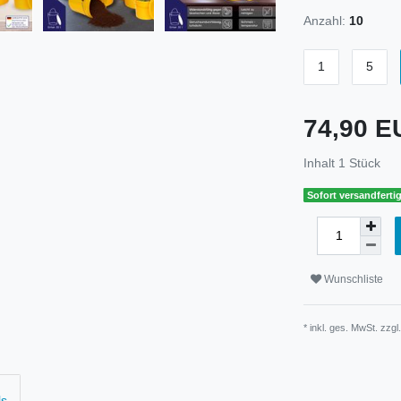
Anzahl:
10
1
5
74,90 
Inhalt
1
Stück
Sofort versandfertig
Wunschliste
* inkl. ges. MwSt. zzgl
ls