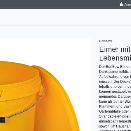
Anm
Benbow
Eimer mit
Lebensmit
Der BenBow Eimer mi
Dank seiner luftdich
Aufbewahrung von Pr
müssen. Der Deckel s
Inhalts und verhind
können gestapelt w
ineinander. Darüber
kann als bunter Blu
Klammern und Baste
Gartenabfälle oder T
Strandspielen oder a
einsetzbar. Hergeste
sowohl im Haushalt