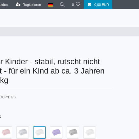
elden
Registrieren
0
0,00 EUR
r Kinder - stabil, rutscht nicht
t - für ein Kind ab ca. 3 Jahren
 kg
OD-YET-B
ß