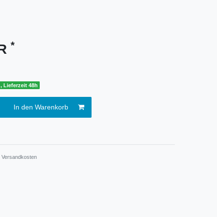
*
UR
, Lieferzeit 48h
In den Warenkorb
.
Versandkosten