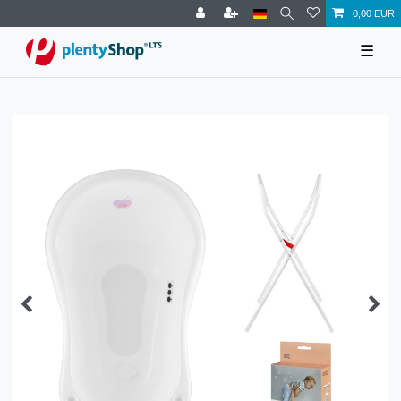
0,00 EUR
☰