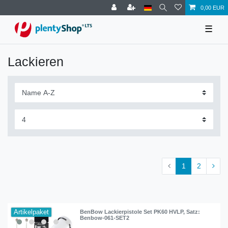
0,00 EUR
☰
Lackieren
1
2
Artikelpaket
BenBow Lackierpistole Set PK60 HVLP
, Satz:
Benbow-061-SET2