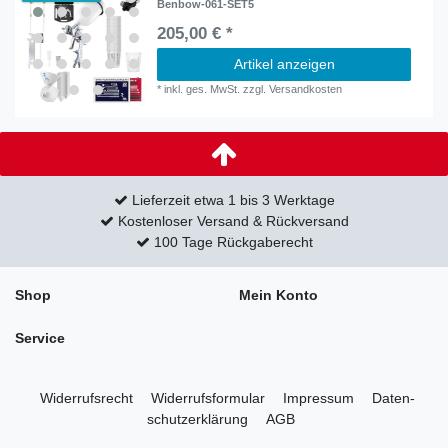
Benbow-061-SET5
205,00 € *
Artikel anzeigen
*
inkl. ges. MwSt.
zzgl.
Versandkosten
Lieferzeit etwa 1 bis 3 Werktage
Kostenloser Versand & Rückversand
100 Tage Rückgaberecht
Shop
Mein Konto
Service
Widerrufs­recht
Widerrufs­formular
Impressum
Daten­
schutz­erklärung
AGB