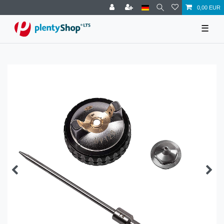
0,00 EUR
☰