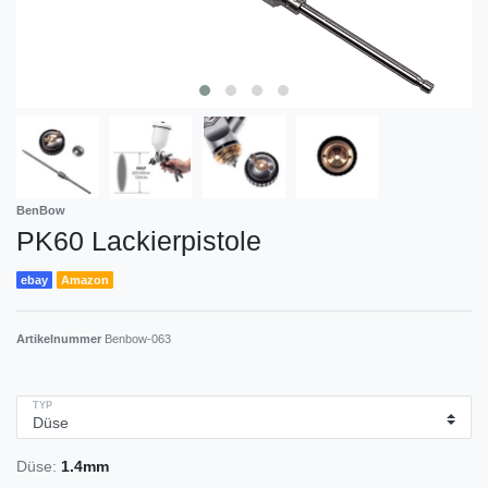
BenBow
PK60 Lackierpistole
ebay
Amazon
Artikelnummer
Benbow-063
TYP
Düse:
1.4mm