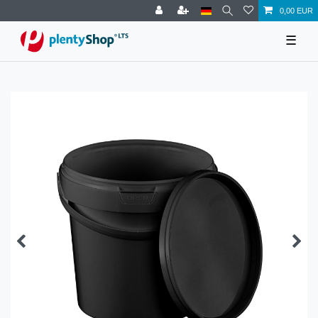
0,00 EUR
☰