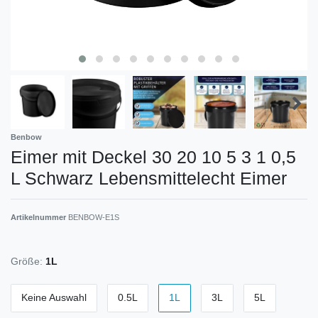
Benbow
Eimer mit Deckel 30 20 10 5 3 1 0,5
L Schwarz Lebensmittelecht Eimer
Artikelnummer
BENBOW-E1S
Größe:
1L
Keine Auswahl
0.5L
1L
3L
5L