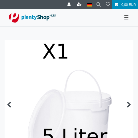
0,00 EUR
☰